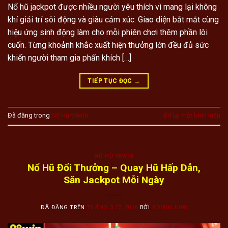
Nổ hũ jackpot được nhiều người yêu thích vì mang lại không
khí giải trí sôi động và giàu cảm xúc. Giao diện bắt mắt cùng
hiệu ứng sinh động làm cho mỗi phiên chơi thêm phần lôi
cuốn. Từng khoảnh khắc xuất hiện thưởng lớn đều đủ sức
khiến người tham gia phấn khích […]
TIẾP TỤC ĐỌC
→
Đã đăng trong
Nổ Hũ 98win
Để lại một bình luận
NỔ HŨ 98WIN
Nổ Hũ Đổi Thưởng – Quay Hũ Hấp Dẫn,
Săn Jackpot Mỗi Ngày
ĐÃ ĐĂNG TRÊN
THÁNG 3 17, 2026
BỞI
ADMINUU88