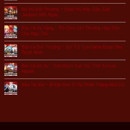
Nổ Hũ Đổi Thưởng – Quay Hũ Hấp Dẫn, Săn
Jackpot Mỗi Ngày
Bắn Cá Xu Vàng – Trò Chơi Săn Thưởng Hấp Dẫn
Cho Ngư Thủ
Bắn Cá Đổi Thưởng – Gợi Ý 5 Tựa Game Được Yêu
Thích Nhất
Bắn Cá Ăn Xu – Săn Boss Cực Vui, Tích Xu Cực
Nhanh
Kèo Tài Xỉu – Bí Kíp Đọc Vị Và Chiến Thắng Nhà Cái