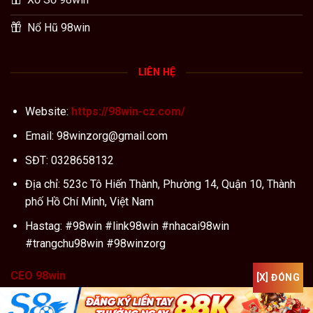
Nổ Hũ 98win
LIÊN HỆ
Website:
https://98win-cz.com/
Email:
98winzorg@gmail.com
SĐT: 0328658132
Địa chỉ: 523c Tô Hiến Thành, Phường 14, Quận 10, Thành
phố Hồ Chí Minh, Việt Nam
Hastag: #98win #link98win #nhacai98win
#trangchu98win #98winzorg
CEO 98win
[X] ĐÓNG