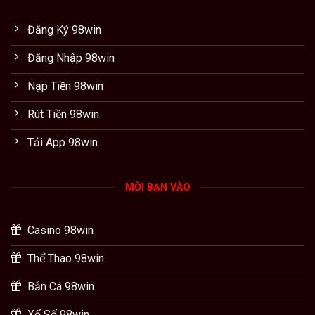
Đăng Ký 98win
Đăng Nhập 98win
Nạp Tiền 98win
Rút Tiền 98win
Tải App 98win
MỜI BẠN VÀO
Casino 98win
Thể Thao 98win
Bắn Cá 98win
Xố Số 98win