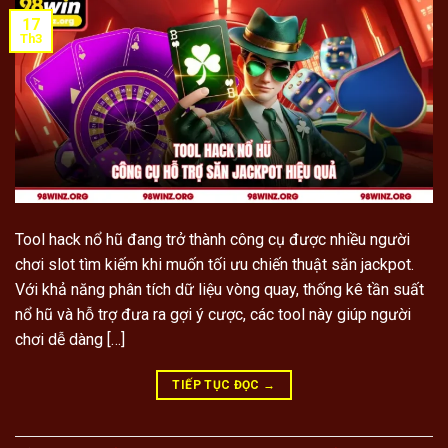
17
Th3
Tool hack nổ hũ đang trở thành công cụ được nhiều người
chơi slot tìm kiếm khi muốn tối ưu chiến thuật săn jackpot.
Với khả năng phân tích dữ liệu vòng quay, thống kê tần suất
nổ hũ và hỗ trợ đưa ra gợi ý cược, các tool này giúp người
chơi dễ dàng […]
TIẾP TỤC ĐỌC
→