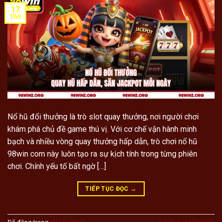
17
Th3
Nổ hũ đổi thưởng là trò slot quay thưởng, nơi người chơi
khám phá chủ đề game thú vị. Với cơ chế vận hành minh
bạch và nhiều vòng quay thưởng hấp dẫn, trò chơi nổ hũ
98win com này luôn tạo ra sự kịch tính trong từng phiên
chơi. Chính yếu tố bất ngờ […]
TIẾP TỤC ĐỌC
→