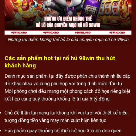
Những ưu điểm không thể bỏ lỡ của chuyên mục nổ hũ 98win
Các sản phẩm hot tại nổ hũ 98win thu hút
khách hàng
Danh mục sản phẩm tại đây được phân chia thành nhiều cấp
độ khác nhau vô cùng phù hợp với từng định mức đầu tư.
Mỗi phòng chơi đều mang một phong cách đồ họa riêng biệt
kết hợp cùng quỹ thưởng khổng lồ trị giá 5 tỷ đồng.
Chủ đề thần tài mang lại không khí vui tươi với thiết kế biểu
tượng đồng tiền vàng may mắn xuất hiện liên tục.
Sản phẩm quay thưởng cổ điển sở hữu 3 cuộn dọc quen