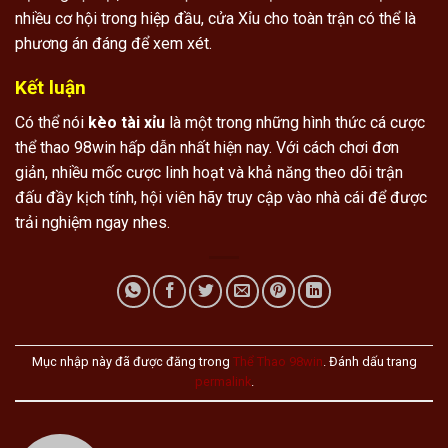
nhiều cơ hội trong hiệp đầu, cửa Xỉu cho toàn trận có thể là
phương án đáng để xem xét.
Kết luận
Có thể nói
kèo tài xỉu
là một trong những hình thức cá cược
thể thao 98win hấp dẫn nhất hiện nay. Với cách chơi đơn
giản, nhiều mốc cược linh hoạt và khả năng theo dõi trận
đấu đầy kịch tính, hội viên hãy truy cập vào nhà cái để được
trải nghiệm ngay nhes.
Mục nhập này đã được đăng trong
Thể Thao 98win
. Đánh dấu trang
permalink
.