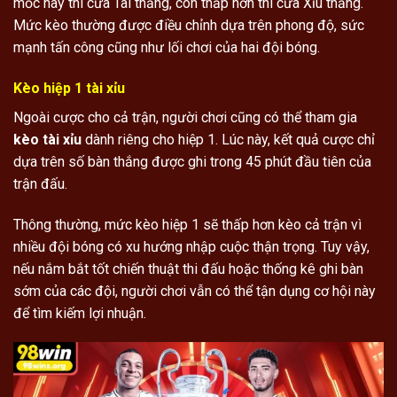
mốc này thì cửa Tài thắng, còn thấp hơn thì cửa Xỉu thắng.
Mức kèo thường được điều chỉnh dựa trên phong độ, sức
mạnh tấn công cũng như lối chơi của hai đội bóng.
Kèo hiệp 1 tài xỉu
Ngoài cược cho cả trận, người chơi cũng có thể tham gia
kèo tài xỉu
dành riêng cho hiệp 1. Lúc này, kết quả cược chỉ
dựa trên số bàn thắng được ghi trong 45 phút đầu tiên của
trận đấu.
Thông thường, mức kèo hiệp 1 sẽ thấp hơn kèo cả trận vì
nhiều đội bóng có xu hướng nhập cuộc thận trọng. Tuy vậy,
nếu nắm bắt tốt chiến thuật thi đấu hoặc thống kê ghi bàn
sớm của các đội, người chơi vẫn có thể tận dụng cơ hội này
để tìm kiếm lợi nhuận.