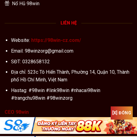
Nổ Hũ 98win
LIÊN HỆ
Website:
https://98win-cz.com/
Email:
98winzorg@gmail.com
SĐT: 0328658132
Địa chỉ: 523c Tô Hiến Thành, Phường 14, Quận 10, Thành
phố Hồ Chí Minh, Việt Nam
Hastag: #98win #link98win #nhacai98win
#trangchu98win #98winzorg
CEO 98win
[X] ĐÓNG