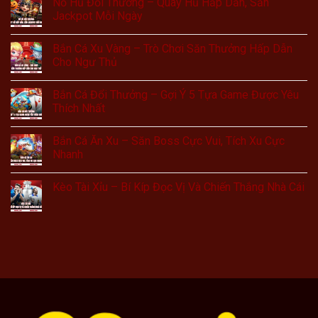
Nổ Hũ Đổi Thưởng – Quay Hũ Hấp Dẫn, Săn
Jackpot Mỗi Ngày
Bắn Cá Xu Vàng – Trò Chơi Săn Thưởng Hấp Dẫn
Cho Ngư Thủ
Bắn Cá Đổi Thưởng – Gợi Ý 5 Tựa Game Được Yêu
Thích Nhất
Bắn Cá Ăn Xu – Săn Boss Cực Vui, Tích Xu Cực
Nhanh
Kèo Tài Xỉu – Bí Kíp Đọc Vị Và Chiến Thắng Nhà Cái