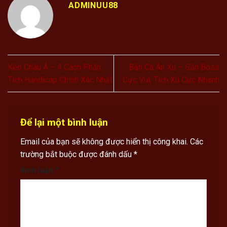
ADMINUU88
Kèo Châu Á – 4 Cách Phân
Bắn Cá Ăn Xu – Săn Boss
Tích Handicap Chính Xác Nhất
Cực Vui, Tích Xu Cực Nhanh
Để lại một bình luận
Email của bạn sẽ không được hiển thị công khai.
Các
trường bắt buộc được đánh dấu
*
Bình luận
*