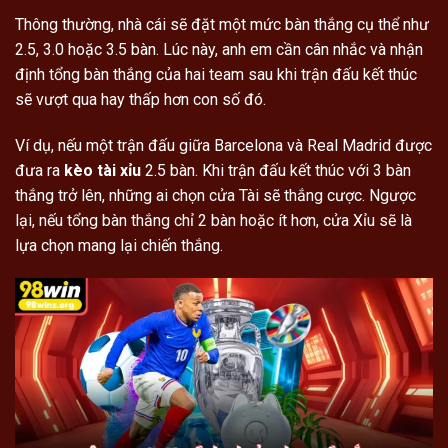
Thông thường, nhà cái sẽ đặt một mức bàn thắng cụ thể như
2.5, 3.0 hoặc 3.5 bàn. Lúc này, anh em cần cân nhắc và nhận
định tổng bàn thắng của hai team sau khi trận đấu kết thúc
sẽ vượt qua hay thấp hơn con số đó.
Ví dụ, nếu một trận đấu giữa Barcelona và Real Madrid được
đưa ra
kèo tài xỉu
2.5 bàn. Khi trận đấu kết thúc với 3 bàn
thắng trở lên, những ai chọn cửa Tài sẽ thắng cược. Ngược
lại, nếu tổng bàn thắng chỉ 2 bàn hoặc ít hơn, cửa Xỉu sẽ là
lựa chọn mang lại chiến thắng.